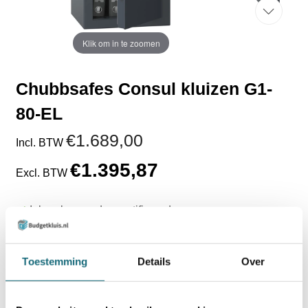
Klik om in te zoomen
Chubbsafes Consul kluizen G1-
80-EL
€1.689,00
Incl. BTW
€1.395,87
Excl. BTW
Inbraakwerend gecertificeerd
Indicatie waardeberging € 10.000 / € 20.000 (EN
1443-1 Grade 1)
Voorzien van brandvertragend materiaal
Toestemming
Details
Over
Levertijd 8 - 10 weken
TOEVOEGEN AAN WINKELWAGEN