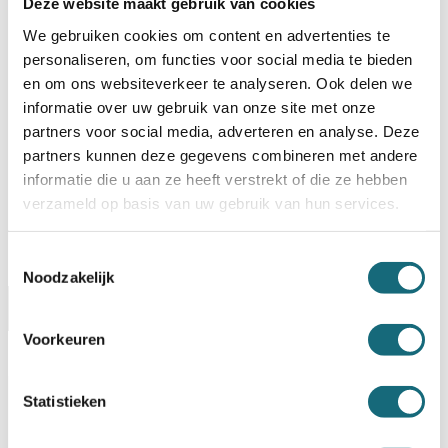
Deze website maakt gebruik van cookies
We gebruiken cookies om content en advertenties te
BESTELLEN OP REKENING
personaliseren, om functies voor social media te bieden
Op voorraad? Besteld voor
14:30 uur,
dezelfde werkdag
en om ons websiteverkeer te analyseren. Ook delen we
verstuurd!
informatie over uw gebruik van onze site met onze
partners voor social media, adverteren en analyse. Deze
Uw keuze zal
toevoegen aan het totaalbedrag
partners kunnen deze gegevens combineren met andere
informatie die u aan ze heeft verstrekt of die ze hebben
verzameld op basis van uw gebruik van hun services.
Toestemmingsselectie
Noodzakelijk
Omschrijving
Alternatieven
Specificaties
Voorkeuren
Levering Opties
Statistieken
Artikelnummer
P000000262
EAN code
5055409509192
Merk
Chubbsafes