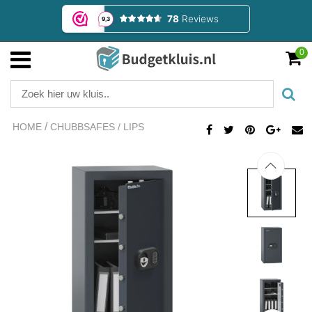
0
/
HOME
CHUBBSAFES / LIPS