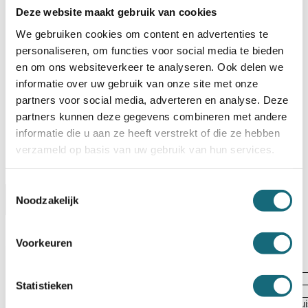
Deze website maakt gebruik van cookies
BESTELLEN OP REKENING
We gebruiken cookies om content en advertenties te
Op voorraad? Besteld voor
14:30 uur,
dezelfde werkdag
personaliseren, om functies voor social media te bieden
verstuurd!
en om ons websiteverkeer te analyseren. Ook delen we
Uw keuze zal
toevoegen aan het totaalbedrag
informatie over uw gebruik van onze site met onze
partners voor social media, adverteren en analyse. Deze
partners kunnen deze gegevens combineren met andere
informatie die u aan ze heeft verstrekt of die ze hebben
verzameld op basis van uw gebruik van hun services.
Toestemmingsselectie
Omschrijving
Certificaten
Noodzakelijk
Specificaties
Alternatieven
Levering Opties
Voorkeuren
Artikelnummer
1001002614
EAN code
5055409506702
Statistieken
Merk
Chubbsafes
Type product
Inbraak- en brandwerende privéklu