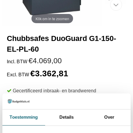
Klik om in te zoomen
Chubbsafes DuoGuard G1-150-
EL-PL-60
€4.069,00
Incl. BTW
€3.362,81
Excl. BTW
Gecertificeerd inbraak- en brandwerend
Indicatie waardeberging € 10.000 / € 20.000
60 minuten brandwerendheid voor papier
Levertijd 8 - 10 weken
Toestemming
Details
Over
TOEVOEGEN AAN WINKELWAGEN