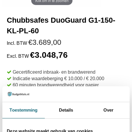
Klik om in te zoomen
Chubbsafes DuoGuard G1-150-
KL-PL-60
€3.689,00
Incl. BTW
€3.048,76
Excl. BTW
Gecertificeerd inbraak- en brandwerend
Indicatie waardeberging € 10.000 / € 20.000
60 minuten brandwerendheid voor papier
Levertijd 10 - 12 weken
TOEVOEGEN AAN WINKELWAGEN
Toestemming
Details
Over
BESTELLEN OP REKENING
Deze website maakt gebruik van cookies