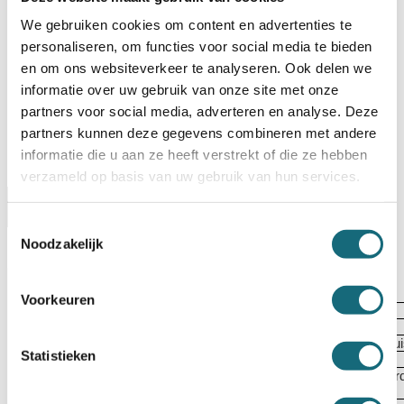
Op voorraad? Besteld voor
14:30 uur,
dezelfde werkdag
verstuurd!
We gebruiken cookies om content en advertenties te
personaliseren, om functies voor social media te bieden
Uw keuze zal
toevoegen aan het totaalbedrag
en om ons websiteverkeer te analyseren. Ook delen we
informatie over uw gebruik van onze site met onze
partners voor social media, adverteren en analyse. Deze
partners kunnen deze gegevens combineren met andere
informatie die u aan ze heeft verstrekt of die ze hebben
verzameld op basis van uw gebruik van hun services.
Omschrijving
Certificaten
Specificaties
Toestemmingsselectie
Noodzakelijk
Alternatieven
Levering Opties
Artikelnummer
1001002604
Voorkeuren
EAN code
5055409506627
Merk
Chubbsafes
Type product
Inbraak- en brandwerende privéklu
Statistieken
Model
DuoGuard G1-150-KL-PL-60
EN 1300 gecertificeerd dubbelbaard
Type slot
sleutels