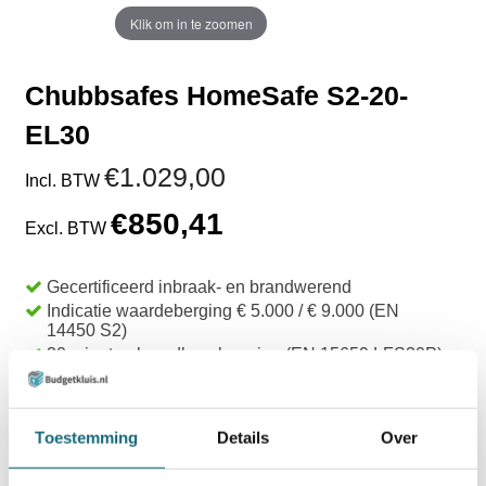
Klik om in te zoomen
Chubbsafes HomeSafe S2-20-
EL30
€1.029,00
Incl. BTW
€850,41
Excl. BTW
Gecertificeerd inbraak- en brandwerend
Indicatie waardeberging € 5.000 / € 9.000 (EN
14450 S2)
30 minuten brandbescherming (EN 15659 LFS30P)
Verankering via bodem en achterwand
Uit voorraad leverbaar
Toestemming
Details
Over
TOEVOEGEN AAN WINKELWAGEN