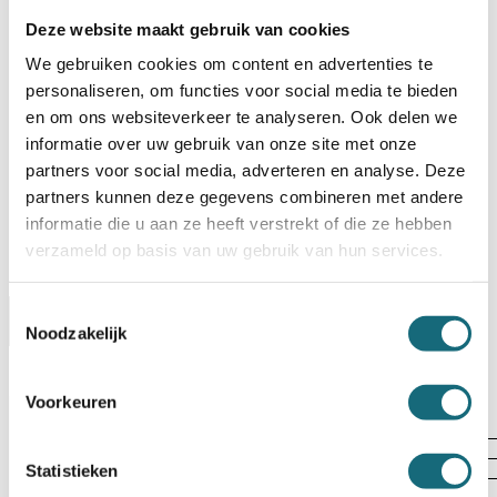
Deze website maakt gebruik van cookies
BESTELLEN OP REKENING
We gebruiken cookies om content en advertenties te
Op voorraad? Besteld voor
14:30 uur,
dezelfde werkdag
verstuurd!
personaliseren, om functies voor social media te bieden
en om ons websiteverkeer te analyseren. Ook delen we
Uw keuze zal
toevoegen aan het totaalbedrag
informatie over uw gebruik van onze site met onze
partners voor social media, adverteren en analyse. Deze
partners kunnen deze gegevens combineren met andere
informatie die u aan ze heeft verstrekt of die ze hebben
verzameld op basis van uw gebruik van hun services.
Toestemmingsselectie
Omschrijving
Certificaten
Specificaties
Noodzakelijk
Alternatieven
Levering Opties
Voorkeuren
Artikelnummer
P000000361
EAN code
5055409509277
Merk
Chubbsafes
Statistieken
Type product
Inbraak- en brandwerende kluis