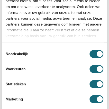
personaliseren, om functies voor social media te bieden
Uw keuze zal
toevoegen aan het totaalbedrag
en om ons websiteverkeer te analyseren. Ook delen we
informatie over uw gebruik van onze site met onze
partners voor social media, adverteren en analyse. Deze
partners kunnen deze gegevens combineren met andere
informatie die u aan ze heeft verstrekt of die ze hebben
verzameld op basis van uw gebruik van hun services.
Omschrijving
Alternatieven
Specificaties
Toestemmingsselectie
Noodzakelijk
Levering Opties
Voorkeuren
Artikelnummer
081025301
EAN code
8712897026576
Merk
De Raat
Type product
Inbraakwerende kluis
Statistieken
Model
Vector 3K
Type slot
Dubbelbaard sleutelslot
Interieur
Inclusief 1 legbord
Marketing
ECB-S gecertificeerde
Certificaat inbraak
inbraakwerendheid volgens EN
14450 S2