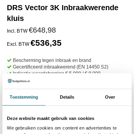
DRS Vector 3K Inbraakwerende
kluis
€648,98
Incl. BTW
€536,35
Excl. BTW
Bescherming tegen inbraak en brand
Gecertificeerd inbraakwerend (EN 14450 S2)
Indicatie waardeberging € 5.000 / € 9.000
Uit voorraad leverbaar
TOEVOEGEN AAN WINKELWAGEN
Toestemming
Details
Over
BESTELLEN OP REKENING
Deze website maakt gebruik van cookies
Op voorraad? Besteld voor
14:30 uur,
dezelfde werkdag
verstuurd!
We gebruiken cookies om content en advertenties te