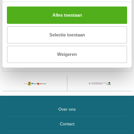
Indicatie
€ 5.000 / € 9.000
waardeberging
Vergrendeling aantal
Alles toestaan
3 zijden
zijden
Uitwendige
600 x 450 x 390
afmetingen (HxBxD)
Selectie toestaan
Inwendige
540 x 390 x 285
afmetingen (HxBxD)
Verankering
Bodem (2x) en achterwand (2x)
Inhoud (l)
60 liter
Weigeren
Gewicht (kg)
65 kg
Kleur
RAL 7035 lichtgrijs
Over ons
Contact