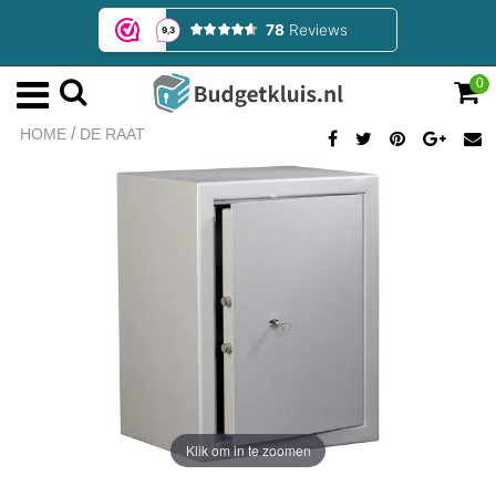
0
/
HOME
DE RAAT
Klik om in te zoomen