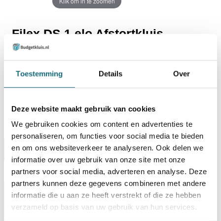
Klik om in te zoomen
Filex DS 1 elo Afstortkluis
Laat mij weten wanneer dit product weer leverbaar is:
Toestemming
Details
Over
Deze website maakt gebruik van cookies
We gebruiken cookies om content en advertenties te
Ik ga akkoord met de algemene voorwaarden van Budgetkluis.nl
personaliseren, om functies voor social media te bieden
en om ons websiteverkeer te analyseren. Ook delen we
Omschrijving
Alternatieven
Specificaties
informatie over uw gebruik van onze site met onze
Levering Opties
partners voor social media, adverteren en analyse. Deze
partners kunnen deze gegevens combineren met andere
informatie die u aan ze heeft verstrekt of die ze hebben
Artikelnummer
1104000457
EAN code
8713032510165
verzameld op basis van uw gebruik van hun services.
Merk
Filex