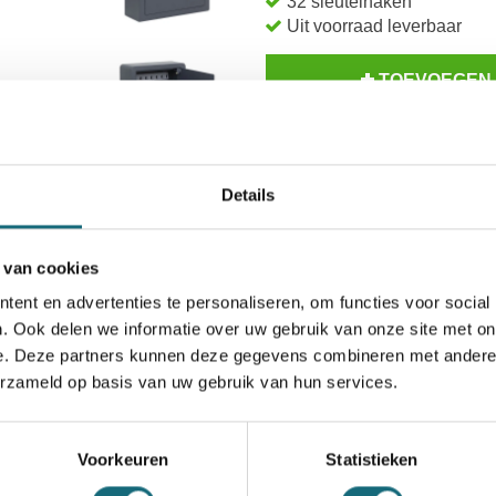
32 sleutelhaken
Uit voorraad leverbaar
TOEVOEGEN
BESTELLE
Op voorraad? Besteld voor
14
Details
Inzoomen
 van cookies
ent en advertenties te personaliseren, om functies voor social
. Ook delen we informatie over uw gebruik van onze site met on
e. Deze partners kunnen deze gegevens combineren met andere i
erzameld op basis van uw gebruik van hun services.
entatie
Alternatieven
Levering Opties
1502000121
Voorkeuren
Statistieken
8713032509190
Filex