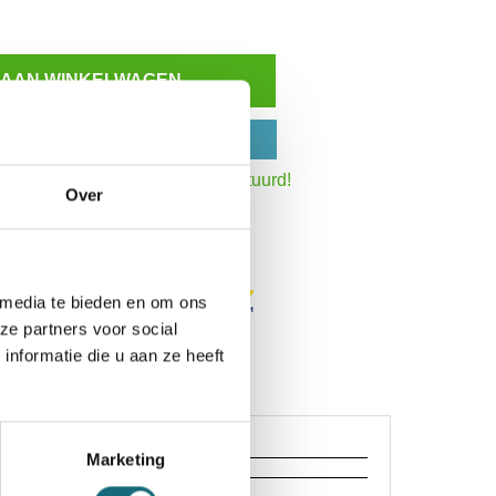
 AAN WINKELWAGEN
N OP REKENING
:30 uur,
dezelfde werkdag verstuurd!
Over
Inzoomen
 media te bieden en om ons
ze partners voor social
nformatie die u aan ze heeft
Marketing