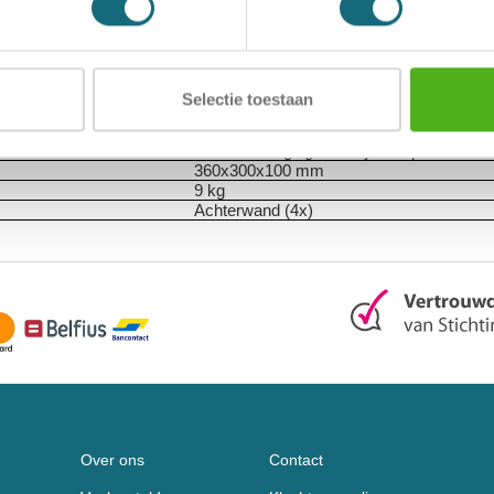
Sleutelkluis
Filex KS Sleutelkluis 32 elo
Elektronisch slot (inclusief batterijen en n
90 graden
1
Selectie toestaan
32
Verstelbare sleutelrekjes voor verschillen
Muurbevestiging dankzij ondiepe buitenm
360x300x100 mm
9 kg
Achterwand (4x)
Over ons
Contact