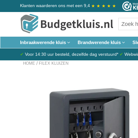
Klanten waarderen ons met een 9,4
★
★
★
★
★
Inbraakwerende kluis
Brandwerende kluis
Sl
✔
Voor 14:30 uur besteld, dezelfde dag verstuurd*
✔
Webwink
/
HOME
FILEX KLUIZEN