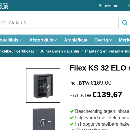
Showroom
eutelkluis
Afstortkluis
Archiefkast
Overig
Merk
elkeur certificaat
✔
36 maanden garantie
✔
Plaatsing en verankerin
Filex KS 32 ELO s
€169,00
Incl. BTW
€139,67
Excl. BTW
Bescherming tegen inbraa
Uitgevoerd met elektronisc
In hoogte verstelbare hake