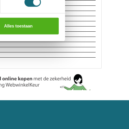
oodsleutels)
Alles toestaan
de sleutellengtes
aat