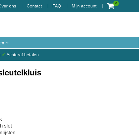
0
Over ons
Contact
FAQ
Mijn account
en
g
✔
Achteraf betalen
leutelkluis
k
h slot
nlijsten