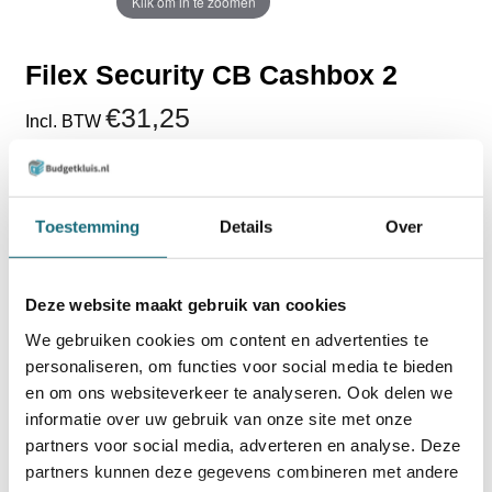
Klik om in te zoomen
Filex Security CB Cashbox 2
€31,25
Incl. BTW
€25,83
Excl. BTW
Toestemming
Details
Over
Uit voorraad leverbaar
TOEVOEGEN AAN WINKELWAGEN
Deze website maakt gebruik van cookies
We gebruiken cookies om content en advertenties te
BESTELLEN OP REKENING
personaliseren, om functies voor social media te bieden
Op voorraad? Besteld voor
14:30 uur,
dezelfde werkdag
en om ons websiteverkeer te analyseren. Ook delen we
verstuurd!
informatie over uw gebruik van onze site met onze
partners voor social media, adverteren en analyse. Deze
Uw keuze zal
toevoegen aan het totaalbedrag
partners kunnen deze gegevens combineren met andere