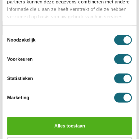
partners kunnen deze gegevens combineren met andere
informatie die u aan ze heeft verstrekt of die ze hebben
verzameld op basis van uw gebruik van hun services.
Omschrijving
Levering & Retour
Specificaties
Toestemmingsselectie
Noodzakelijk
Garanties
Voorkeuren
Artikelnummer
KL 20 zwart
EAN code
8712907009254
Merk
Key Lock
Statistieken
Type product
Sleutelkast
Model
KL 20 zwart
Type slot
Cilindersleutelslot
Deuropening
90 graden
Marketing
Vergrendeling aantal zijden
1
Sleutelhaken
20
Uitwendige afmetingen
250x180x80 mm
(HxBxD)
Bevestiging
Achterwand (2x)
Alles toestaan
Bevestigingsmateriaal
Ja
meegeleverd