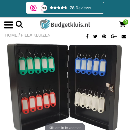
0
/
HOME
FILEX KLUIZEN
Klik om in te zoomen