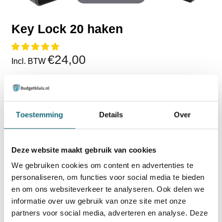
Key Lock 20 haken
€24,00
Incl. BTW
€19,83
Excl. BTW
Uit voorraad leverbaar
Toestemming
Details
Over
TOEVOEGEN AAN WINKELWAGEN
Deze website maakt gebruik van cookies
BESTELLEN OP REKENING
We gebruiken cookies om content en advertenties te
personaliseren, om functies voor social media te bieden
Op voorraad? Besteld voor
14:30 uur,
dezelfde werkdag
verstuurd!
en om ons websiteverkeer te analyseren. Ook delen we
informatie over uw gebruik van onze site met onze
partners voor social media, adverteren en analyse. Deze