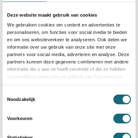
BESTELLEN OP REKENING
Deze website maakt gebruik van cookies
Op voorraad? Besteld voor
14:30 uur,
dezelfde werkdag
verstuurd!
We gebruiken cookies om content en advertenties te
personaliseren, om functies voor social media te bieden
Uw keuze zal
toevoegen aan het totaalbedrag
en om ons websiteverkeer te analyseren. Ook delen we
informatie over uw gebruik van onze site met onze
partners voor social media, adverteren en analyse. Deze
partners kunnen deze gegevens combineren met andere
informatie die u aan ze heeft verstrekt of die ze hebben
verzameld op basis van uw gebruik van hun services.
Omschrijving
Certificaten
Specificaties
Toestemmingsselectie
Alternatieven
Levering Opties
Noodzakelijk
Artikelnummer
1301001038
Voorkeuren
EAN code
8713032534406
Merk
Salvus
Inbraak- en brandwerende
Type product
kluiskast
Statistieken