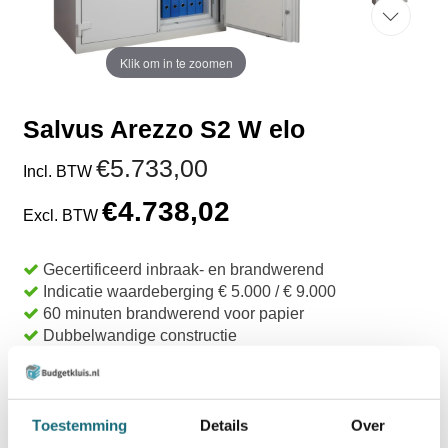
Klik om in te zoomen
Salvus Arezzo S2 W elo
€5.733,00
Incl. BTW
€4.738,02
Excl. BTW
Gecertificeerd inbraak- en brandwerend
Indicatie waardeberging € 5.000 / € 9.000
60 minuten brandwerend voor papier
Dubbelwandige constructie
Levertijd 1 - 2 weken
TOEVOEGEN AAN WINKELWAGEN
Toestemming
Details
Over