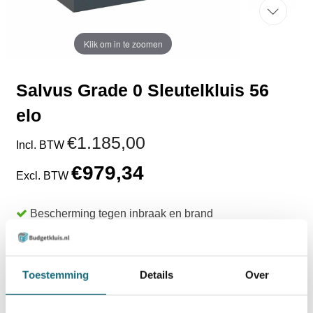
Klik om in te zoomen
Salvus Grade 0 Sleutelkluis 56
elo
€1.185,00
Incl. BTW
€979,34
Excl. BTW
Bescherming tegen inbraak en brand
Inbraakwerend gecertificeerd (EN 1143-1 Grade 0)
Voldoet aan RDW eisen
56 haken
Toestemming
Details
Over
Uit voorraad leverbaar
TOEVOEGEN AAN WINKELWAGEN