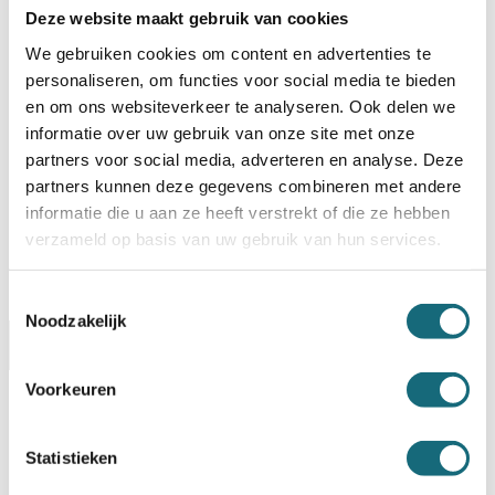
Deze website maakt gebruik van cookies
We gebruiken cookies om content en advertenties te
BESTELLEN OP REKENING
personaliseren, om functies voor social media te bieden
Op voorraad? Besteld voor
14:30 uur,
dezelfde werkdag
en om ons websiteverkeer te analyseren. Ook delen we
verstuurd!
informatie over uw gebruik van onze site met onze
Uw keuze zal
toevoegen aan het totaalbedrag
partners voor social media, adverteren en analyse. Deze
partners kunnen deze gegevens combineren met andere
informatie die u aan ze heeft verstrekt of die ze hebben
verzameld op basis van uw gebruik van hun services.
Toestemmingsselectie
Noodzakelijk
Omschrijving
Alternatieven
Specificaties
Voorkeuren
Levering Opties
Artikelnummer
1121000051
Statistieken
EAN code
8713032208260