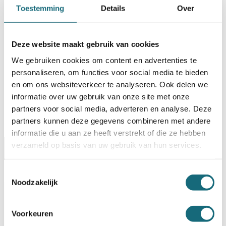
Toestemming
Details
Over
BESTELLEN OP REKENING
Op voorraad? Besteld voor
14:30 uur,
dezelfde werkdag
verstuurd!
Deze website maakt gebruik van cookies
We gebruiken cookies om content en advertenties te
Uw keuze zal
toevoegen aan het totaalbedrag
personaliseren, om functies voor social media te bieden
en om ons websiteverkeer te analyseren. Ook delen we
informatie over uw gebruik van onze site met onze
partners voor social media, adverteren en analyse. Deze
partners kunnen deze gegevens combineren met andere
informatie die u aan ze heeft verstrekt of die ze hebben
verzameld op basis van uw gebruik van hun services.
Omschrijving
Certificaten
Specificaties
Alternatieven
Levering Opties
Toestemmingsselectie
Noodzakelijk
Artikelnummer
1101001006
EAN code
8713032534024
Voorkeuren
Merk
Salvus
Inbraak- en brandwerende