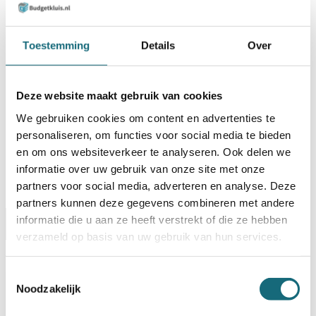
TOEVOEGEN AAN WINKELWAGEN
BESTELLEN OP REKENING
Toestemming
Details
Over
Op voorraad? Besteld voor
14:30 uur,
dezelfde werkdag
verstuurd!
Deze website maakt gebruik van cookies
Uw keuze zal
toevoegen aan het totaalbedrag
We gebruiken cookies om content en advertenties te
personaliseren, om functies voor social media te bieden
en om ons websiteverkeer te analyseren. Ook delen we
informatie over uw gebruik van onze site met onze
partners voor social media, adverteren en analyse. Deze
partners kunnen deze gegevens combineren met andere
informatie die u aan ze heeft verstrekt of die ze hebben
Omschrijving
Certificaten
Specificaties
verzameld op basis van uw gebruik van hun services.
Alternatieven
Levering Opties
Toestemmingsselectie
Noodzakelijk
Artikelnummer
1101000704
EAN code
8713032375795