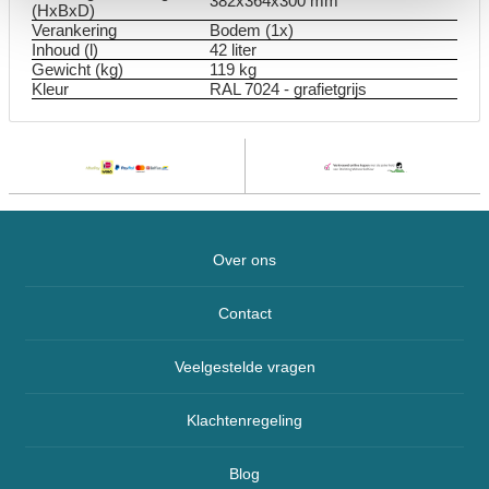
382x364x300 mm
(HxBxD)
Verankering
Bodem (1x)
Inhoud (l)
42 liter
Gewicht (kg)
119 kg
Kleur
RAL 7024 - grafietgrijs
Over ons
Contact
Veelgestelde vragen
Klachtenregeling
Blog