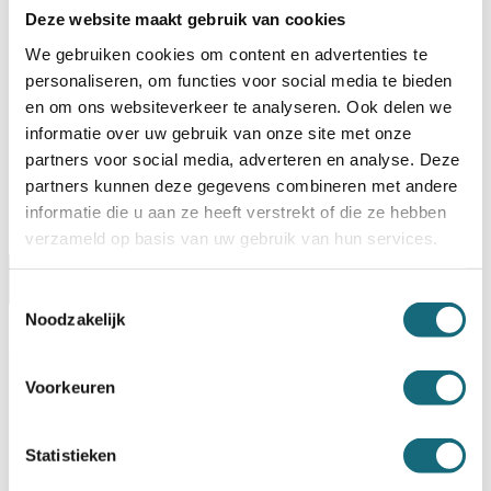
Deze website maakt gebruik van cookies
Op voorraad? Besteld voor
14:30 uur,
dezelfde werkdag
verstuurd!
We gebruiken cookies om content en advertenties te
personaliseren, om functies voor social media te bieden
Uw keuze zal
toevoegen aan het totaalbedrag
en om ons websiteverkeer te analyseren. Ook delen we
informatie over uw gebruik van onze site met onze
partners voor social media, adverteren en analyse. Deze
partners kunnen deze gegevens combineren met andere
informatie die u aan ze heeft verstrekt of die ze hebben
verzameld op basis van uw gebruik van hun services.
Omschrijving
Alternatieven
Specificaties
Toestemmingsselectie
Noodzakelijk
Levering Opties
Artikelnummer
1301000094
Voorkeuren
EAN code
8713032687959
Merk
Salvus
Type product
Archiefkast
Statistieken
Model
Verona HS2 elo
EN 1300
gecertificeerd elektronisch