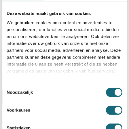
TOEVOEGEN AAN WINKELWAGEN
Deze website maakt gebruik van cookies
BESTELLEN OP REKENING
We gebruiken cookies om content en advertenties te
personaliseren, om functies voor social media te bieden
Op voorraad? Besteld voor
14:30 uur,
dezelfde werkdag
en om ons websiteverkeer te analyseren. Ook delen we
verstuurd!
informatie over uw gebruik van onze site met onze
Uw keuze zal
toevoegen aan het totaalbedrag
partners voor social media, adverteren en analyse. Deze
partners kunnen deze gegevens combineren met andere
informatie die u aan ze heeft verstrekt of die ze hebben
verzameld op basis van uw gebruik van hun services.
Toestemmingsselectie
Noodzakelijk
Omschrijving
Certificaten
Specificaties
Alternatieven
Levering Opties
Voorkeuren
Artikelnummer
1101001047
Statistieken