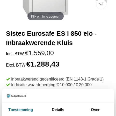
Klik om in te zoomen
Sistec Eurosafe ES I 850 elo -
Inbraakwerende Kluis
€1.559,00
Incl. BTW
€1.288,43
Excl. BTW
Inbraakwerend gecertificeerd (EN 1143-1 Grade 1)
Indicatie waardeberging € 10.000 / € 20.000
Voorzien van brandvertragende vulling
EN 1300 gecertificeerd slot
Legborden in hoogte verstelbaar
Uit voorraad leverbaar
Toestemming
Details
Over