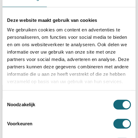
BESTELLEN OP REKENING
Deze website maakt gebruik van cookies
Op voorraad? Besteld voor
14:30 uur,
dezelfde werkdag
verstuurd!
We gebruiken cookies om content en advertenties te
personaliseren, om functies voor social media te bieden
Uw keuze zal
toevoegen aan het totaalbedrag
en om ons websiteverkeer te analyseren. Ook delen we
informatie over uw gebruik van onze site met onze
partners voor social media, adverteren en analyse. Deze
partners kunnen deze gegevens combineren met andere
informatie die u aan ze heeft verstrekt of die ze hebben
verzameld op basis van uw gebruik van hun services.
Omschrijving
Certificaten
Specificaties
Toestemmingsselectie
Noodzakelijk
Alternatieven
Levering Opties
Artikelnummer
1104000407
Voorkeuren
EAN code
8713032439794
Merk
Sistec