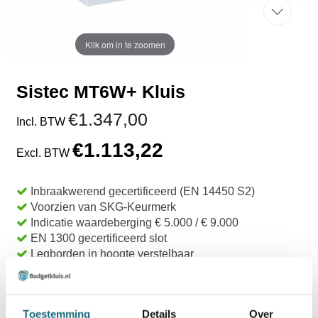
Klik om in te zoomen
Sistec MT6W+ Kluis
€1.347,00
Incl. BTW
€1.113,22
Excl. BTW
Inbraakwerend gecertificeerd (EN 14450 S2)
Voorzien van SKG-Keurmerk
Indicatie waardeberging € 5.000 / € 9.000
EN 1300 gecertificeerd slot
Legborden in hoogte verstelbaar
Uit voorraad leverbaar
TOEVOEGEN AAN WINKELWAGEN
Toestemming
Details
Over