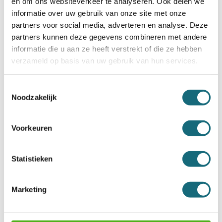
en om ons websiteverkeer te analyseren. Ook delen we
informatie over uw gebruik van onze site met onze
partners voor social media, adverteren en analyse. Deze
partners kunnen deze gegevens combineren met andere
informatie die u aan ze heeft verstrekt of die ze hebben
verzameld op basis van uw gebruik van hun services.
Salvus Milano 5 elo
Salvus Milano 7 elo
Toestemmingsselectie
Incl. BTW €3.341,00
Incl. BTW €3.476,00
Noodzakelijk
Documentenkluizen bij
Voorkeuren
Budgetkluis.nl
Ben je op zoek naar een veilige manier om je
Statistieken
belangrijke documenten te beschermen tegen
brand en diefstal? Bij Budgetkluis.nl vind je een
uitgebreid assortiment in documentenkluizen van
gerenommeerde merken
Marketing
zoals
Salvus
en
Chubbsafes
. Deze
brandwerende
kluizen
zijn speciaal ontworpen om jouw
waardevolle papieren te beveiligen. Of het nu gaat