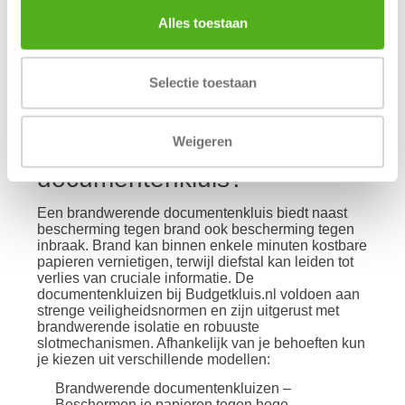
om contracten, eigendomsbewijzen, diploma’s of
vertrouwelijke bedrijfsdocumenten, een
Alles toestaan
betrouwbare documentenkluis is essentieel voor
zowel particulieren als bedrijven.
Selectie toestaan
Waarom kiezen voor een
Weigeren
brandwerende
documentenkluis?
Een brandwerende documentenkluis biedt naast
bescherming tegen brand ook bescherming tegen
inbraak. Brand kan binnen enkele minuten kostbare
papieren vernietigen, terwijl diefstal kan leiden tot
verlies van cruciale informatie. De
documentenkluizen bij Budgetkluis.nl voldoen aan
strenge veiligheidsnormen en zijn uitgerust met
brandwerende isolatie en robuuste
slotmechanismen. Afhankelijk van je behoeften kun
je kiezen uit verschillende modellen:
Brandwerende documentenkluizen –
Beschermen je papieren tegen hoge