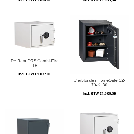
Incl. BTW €1.024,00
Incl. BTW €1.035,00
De Raat DRS Combi-Fire
1E
Incl. BTW €1.037,00
Chubbsafes HomeSafe S2-
70-KL30
Incl. BTW €1.089,00