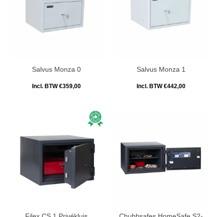
Salvus Monza 0
Salvus Monza 1
Incl. BTW €359,00
Incl. BTW €442,00
Filex CS 1 Privékluis
Chubbsafes HomeSafe S2-