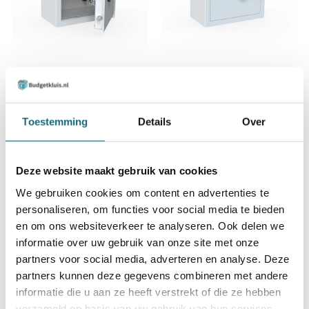
Sistec SK sleutelkluis 34
Sistec SK sleutelkluis 34 elo
Incl. BTW €873,00
Incl. BTW €1.060,00
Toestemming
Details
Over
Deze website maakt gebruik van cookies
We gebruiken cookies om content en advertenties te
personaliseren, om functies voor social media te bieden
en om ons websiteverkeer te analyseren. Ook delen we
informatie over uw gebruik van onze site met onze
partners voor social media, adverteren en analyse. Deze
partners kunnen deze gegevens combineren met andere
Sistec SK sleutelkluis 68
Sistec SK sleutelkluis 68 elo
informatie die u aan ze heeft verstrekt of die ze hebben
Incl. BTW €1.195,00
Incl. BTW €1.382,00
verzameld op basis van uw gebruik van hun services.