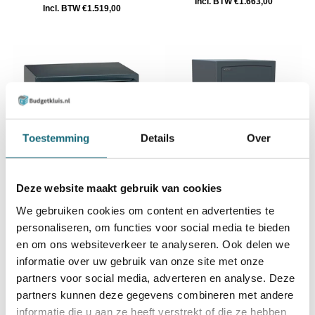
Incl. BTW €1.663,00
Incl. BTW €1.519,00
Toestemming
Details
Over
Deze website maakt gebruik van cookies
Chubbsafes Senator G1-30-
Salvus Ferrara 67
KL-30
We gebruiken cookies om content en advertenties te
Incl. BTW €1.694,00
personaliseren, om functies voor social media te bieden
Incl. BTW €1.689,00
en om ons websiteverkeer te analyseren. Ook delen we
informatie over uw gebruik van onze site met onze
partners voor social media, adverteren en analyse. Deze
partners kunnen deze gegevens combineren met andere
informatie die u aan ze heeft verstrekt of die ze hebben