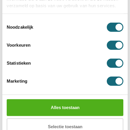
verzameld op basis van uw gebruik van hun services.
Toestemmingsselectie
Noodzakelijk
Salvus Ravenna 7 Kluis
Chubbsafes Senator G1-45-
Voorkeuren
KL-30
Incl. BTW €2.027,00
Incl. BTW €2.069,00
Statistieken
Marketing
Alles toestaan
Selectie toestaan