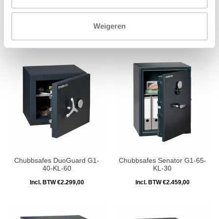
Chubbsafes Senator Kluis
Salvus Bologna 95
G1-30-EL-30
Incl. BTW €2.193,00
Weigeren
Incl. BTW €2.069,00
Chubbsafes DuoGuard G1-
Chubbsafes Senator G1-65-
40-KL-60
KL-30
Incl. BTW €2.299,00
Incl. BTW €2.459,00